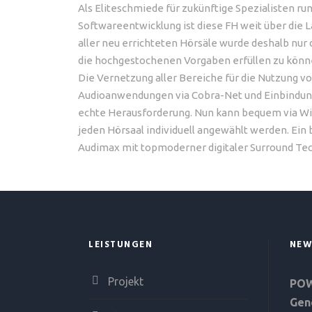
Als Eliteschmiede für zukünftige Spezialisten 
Softwareentwicklung ist diese FH weit über die
aller neu errichteten Hörsäle wurde deshalb nur
die hochgestochenen Vorgaben erfüllen zu könn
Die Vernetzung aller Bereiche für die Nutzung v
Audioanwendungen via Cobra-Net und Einbindung
echte Herausforderung. Nun kann bequem via Wi
jeden Hörsaal individuell angewählt werden. Ein 
Audimax mit topmoderner digitaler Surround Tec
LEISTUNGEN
NEW
Projekt
POW
Gen