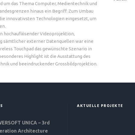
rund um das Thema Computer, Medientechnik und
 Landesgrenzen hinaus ein Begriff. Zum Umbau
 die innovativsten Technologien eingesetzt, um
en.
on hochauflösender Videoprojektion,
 sämtlicher externer Datenquellen war eine
reless Touchpad das gewünschte Szenario in
besonderes Highlight ist die Ausstattung des
hnik und beeindruckender Grossbildprojektion.
S
AKTUELLE PROJEKTE
ERSOFT UNICA – 3rd
eration Architecture